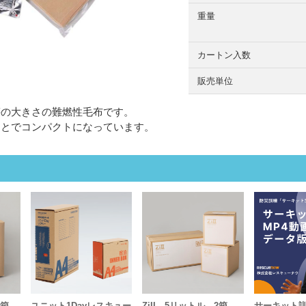
重量
カートン入数
販売単位
等の大きさの難燃性毛布です。
ことでコンパクトになっています。
 1箱
ユニット1Dayレスキュー
ZiII 5リットル 2箱
サーキット訓