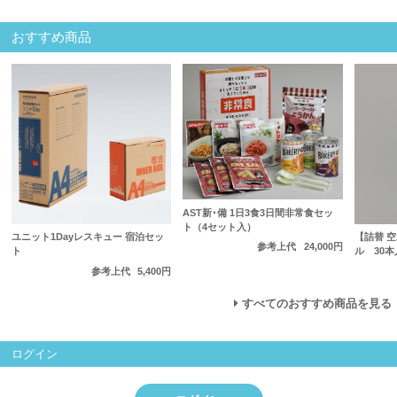
おすすめ商品
AST新･備 1日3食3日間非常食セッ
ト（4セット入）
ユニット1Dayレスキュー 宿泊セッ
【詰替 空
参考上代
24,000円
ト
ル 30本
参考上代
5,400円
すべてのおすすめ商品を見る
ログイン