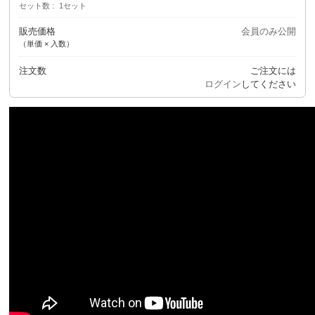
セット数
1セット
販売価格
会員のみ公開
（単価 × 入数）
注文数
ご注文には
ログイン
してください