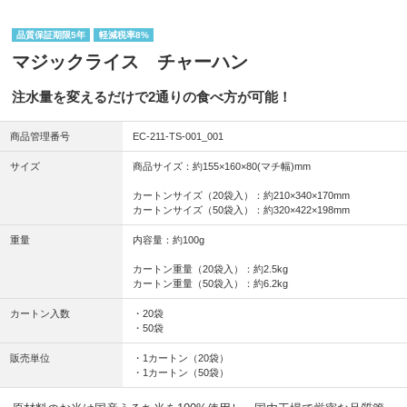
品質保証期限5年
軽減税率8%
マジックライス チャーハン
注水量を変えるだけで2通りの食べ方が可能！
商品管理番号
EC-211-TS-001_001
サイズ
商品サイズ：約155×160×80(マチ幅)mm
カートンサイズ（20袋入）：約210×340×170mm
カートンサイズ（50袋入）：約320×422×198mm
重量
内容量：約100g
カートン重量（20袋入）：約2.5kg
カートン重量（50袋入）：約6.2kg
カートン入数
・20袋
・50袋
販売単位
・1カートン（20袋）
・1カートン（50袋）