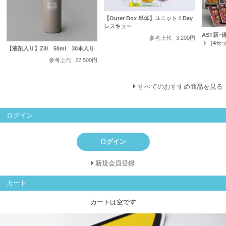
【Outer Box 単体】ユニット１Day
レスキュー
AST新･
参考上代
3,200円
ト（4セ
【液剤入り】ZiII 50ml 30本入り
参考上代
22,500円
すべてのおすすめ商品を見る
ログイン
ログイン
新規会員登録
カート
カートは空です