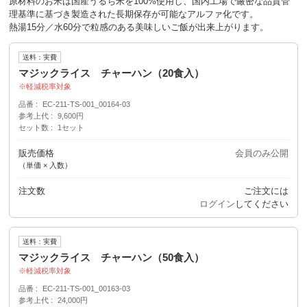
原材料のお米は国産うるち米を100%使用し、国内工場で厳密な品質管
理基準に基づき製造された長期保存が可能なアルファ化です。
熱湯15分／水60分で粒感のある美味しいご飯が出来上がります。
送料：実費
マジックライス チャーハン（20食入）
軽減税率対象
品番
EC-211-TS-001_00164-03
参考上代
9,600円
セット数
1セット
販売価格
会員のみ公開
（単価 × 入数）
注文数
ご注文には
ログイン
してください
送料：実費
マジックライス チャーハン（50食入）
軽減税率対象
品番
EC-211-TS-001_00163-03
参考上代
24,000円