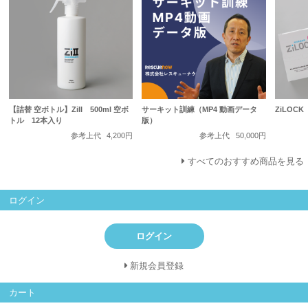
【詰替 空ボトル】ZiII 500ml 空ボ
サーキット訓練（MP4 動画データ
ZiLOCK
トル 12本入り
版）
参考上代
4,200円
参考上代
50,000円
すべてのおすすめ商品を見る
ログイン
ログイン
新規会員登録
カート