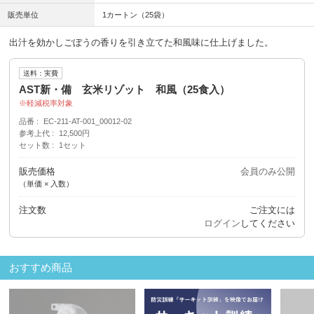
販売単位
1カートン（25袋）
出汁を効かしごぼうの香りを引き立てた和風味に仕上げました。
送料：実費
AST新・備 玄米リゾット 和風（25食入）
軽減税率対象
品番
EC-211-AT-001_00012-02
参考上代
12,500円
セット数
1セット
販売価格
会員のみ公開
（単価 × 入数）
注文数
ご注文には
ログイン
してください
おすすめ商品