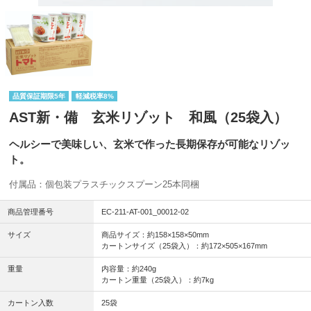
品質保証期限5年
軽減税率8%
AST新・備 玄米リゾット 和風（25袋入）
ヘルシーで美味しい、玄米で作った長期保存が可能なリゾッ
ト。
付属品：個包装プラスチックスプーン25本同梱
商品管理番号
EC-211-AT-001_00012-02
サイズ
商品サイズ：約158×158×50mm
カートンサイズ（25袋入）：約172×505×167mm
重量
内容量：約240g
カートン重量（25袋入）：約7kg
カートン入数
25袋